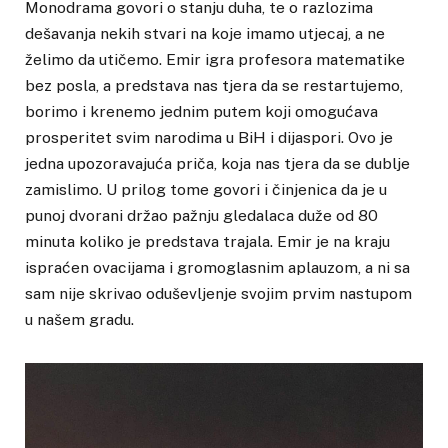
Monodrama govori o stanju duha, te o razlozima
dešavanja nekih stvari na koje imamo utjecaj, a ne
želimo da utičemo. Emir igra profesora matematike
bez posla, a predstava nas tjera da se restartujemo,
borimo i krenemo jednim putem koji omogućava
prosperitet svim narodima u BiH i dijaspori. Ovo je
jedna upozoravajuća priča, koja nas tjera da se dublje
zamislimo. U prilog tome govori i činjenica da je u
punoj dvorani držao pažnju gledalaca duže od 80
minuta koliko je predstava trajala. Emir je na kraju
ispraćen ovacijama i gromoglasnim aplauzom, a ni sa
sam nije skrivao oduševljenje svojim prvim nastupom
u našem gradu.