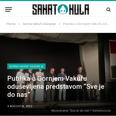
»
»
Home
Gornji Vakuf-Uskoplje
Publika u Gornjem Vakufu oduševljena predstavom “Sve je do nas”
GORNJI VAKUF-USKOPLJE
Publika u Gornjem Vakufu
oduševljena predstavom “Sve je
do nas”
3 AUGUSTA, 2022
Monodrama "Sve je do nas"/ Sahatkula.ba