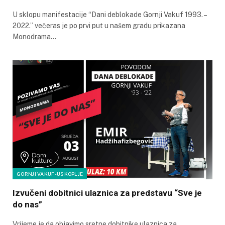
U sklopu manifestacije “Dani deblokade Gornji Vakuf 1993. –
2022.” večeras je po prvi put u našem gradu prikazana
Monodrama…
GORNJI VAKUF-USKOPLJE
Izvučeni dobitnici ulaznica za predstavu “Sve je
do nas”
Vrijeme je da objavimo sretne dobitnike ulaznica za