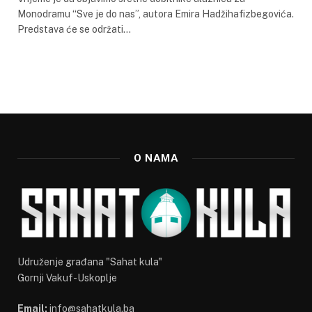
Monodramu “Sve je do nas”, autora Emira Hadžihafizbegovića.
Predstava će se održati…
O NAMA
Udruženje građana "Sahat kula"
Gornji Vakuf-Uskoplje
Email:
info@sahatkula.ba