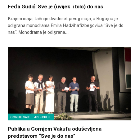
Feđa Gudić: Sve je (uvijek i bilo) do nas
Krajem maja, tačnije dvadeset prvog maja, u Bugojnu je
odigrana monodrama Emira Hadžihafizbegovića “Sve je do
nas”. Monodrama je odigrana…
GORNJI VAKUF-USKOPLJE
Publika u Gornjem Vakufu oduševljena
predstavom “Sve je do nas”