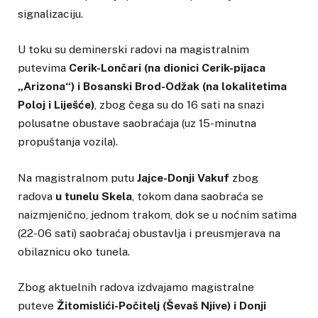
signalizaciju.
U toku su deminerski radovi na magistralnim
putevima
Cerik-Lončari (na dionici Cerik-pijaca
„Arizona“) i Bosanski Brod-Odžak (na lokalitetima
Poloj i Liješće)
, zbog čega su do 16 sati na snazi
polusatne obustave saobraćaja (uz 15-minutna
propuštanja vozila).
Na magistralnom putu
Jajce-Donji Vakuf
zbog
radova
u tunelu Skela
, tokom dana saobraća se
naizmjenično, jednom trakom, dok se u noćnim satima
(22-06 sati) saobraćaj obustavlja i preusmjerava na
obilaznicu oko tunela.
Zbog aktuelnih radova izdvajamo magistralne
puteve
Žitomislići-Počitelj (Ševaš Njive) i Donji