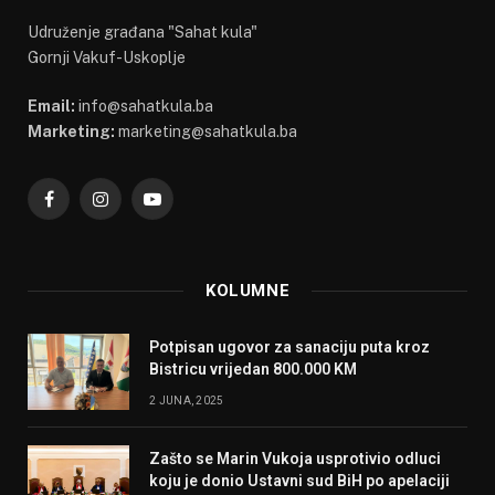
Udruženje građana "Sahat kula"
Gornji Vakuf-Uskoplje
Email:
info@sahatkula.ba
Marketing:
marketing@sahatkula.ba
Facebook
Instagram
YouTube
KOLUMNE
Potpisan ugovor za sanaciju puta kroz
Bistricu vrijedan 800.000 KM
2 JUNA, 2025
Zašto se Marin Vukoja usprotivio odluci
koju je donio Ustavni sud BiH po apelaciji