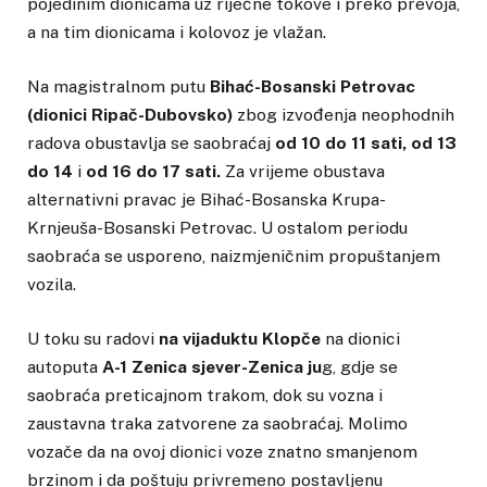
pojedinim dionicama uz riječne tokove i preko prevoja,
a na tim dionicama i kolovoz je vlažan.
Na magistralnom putu
Bihać-Bosanski Petrovac
(dionici Ripač-Dubovsko)
zbog izvođenja neophodnih
radova obustavlja se saobraćaj
od 10 do 11 sati, od 13
do 14
i
od 16 do 17 sati.
Za vrijeme obustava
alternativni pravac je Bihać-Bosanska Krupa-
Krnjeuša-Bosanski Petrovac. U ostalom periodu
saobraća se usporeno, naizmjeničnim propuštanjem
vozila.
U toku su radovi
na vijaduktu Klopče
na dionici
autoputa
A-1 Zenica sjever-Zenica ju
g, gdje se
saobraća preticajnom trakom, dok su vozna i
zaustavna traka zatvorene za saobraćaj. Molimo
vozače da na ovoj dionici voze znatno smanjenom
brzinom i da poštuju privremeno postavljenu