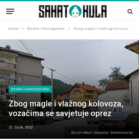
»
»
Home
Bosna i Hercegovina
Zbog magle i vlažnog kolovoza, vozačima se savjetuje oprez
BOSNA I HERCEGOVINA
Zbog magle i vlažnog kolovoza,
vozačima se savjetuje oprez
27 JULA, 2022
Gornji Vakuf- Uskoplje/ Sahatkula.ba