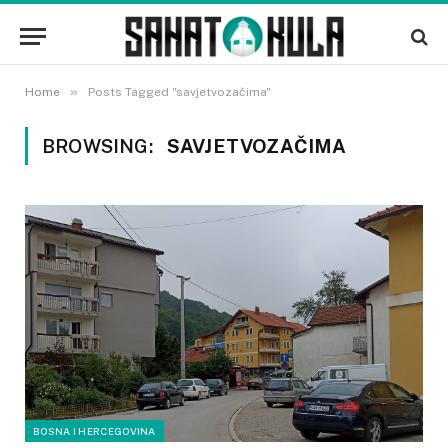
»
Home
Posts Tagged "savjetvozačima"
BROWSING:
SAVJETVOZAČIMA
BOSNA I HERCEGOVINA