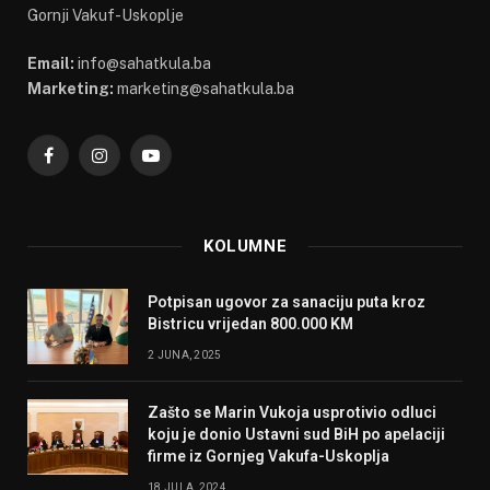
Gornji Vakuf-Uskoplje
Email:
info@sahatkula.ba
Marketing:
marketing@sahatkula.ba
Facebook
Instagram
YouTube
KOLUMNE
Potpisan ugovor za sanaciju puta kroz
Bistricu vrijedan 800.000 KM
2 JUNA, 2025
Zašto se Marin Vukoja usprotivio odluci
koju je donio Ustavni sud BiH po apelaciji
firme iz Gornjeg Vakufa-Uskoplja
18 JULA, 2024