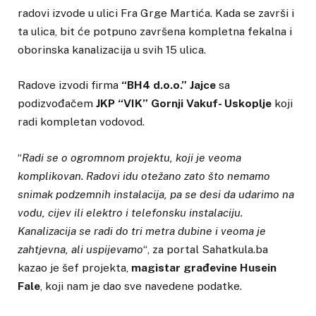
radovi izvode u ulici Fra Grge Martića. Kada se završi i
ta ulica, bit će potpuno završena kompletna fekalna i
oborinska kanalizacija u svih 15 ulica.
Radove izvodi firma
“BH4 d.o.o.” Jajce
sa
podizvođačem
JKP “VIK” Gornji Vakuf- Uskoplje
koji
radi kompletan vodovod.
“
Radi se o ogromnom projektu, koji je veoma
komplikovan. Radovi idu otežano zato što nemamo
snimak podzemnih instalacija, pa se desi da udarimo na
vodu, cijev ili elektro i telefonsku instalaciju.
Kanalizacija se radi do tri metra dubine i veoma je
zahtjevna, ali uspijevamo
“, za portal Sahatkula.ba
kazao je šef projekta,
magistar građevine Husein
Fale
, koji nam je dao sve navedene podatke.