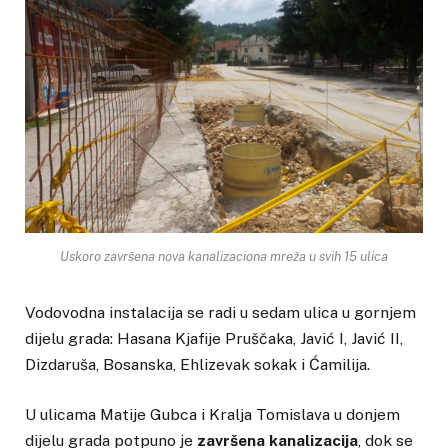
Uskoro završena nova kanalizaciona mreža u svih 15 ulica
Vodovodna instalacija se radi u sedam ulica u gornjem
dijelu grada: Hasana Kjafije Pruščaka, Javić I, Javić II,
Dizdaruša, Bosanska, Ehlizevak sokak i Ćamilija.
U ulicama Matije Gubca i Kralja Tomislava u donjem
dijelu grada potpuno je
završena kanalizacija
, dok se