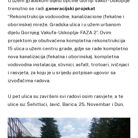
U užem gradskom dijelu općine Gornji Vakuf- Uskoplje
trenutno se radi
generacijski projekat
“Rekonstrukcija vodovodne, kanalizacione (fekalne i
oborinske) mreže, Gradska ulica i u užem urbanom
dijelu Gornjeg Vakufa- Uskoplja- FAZA 2”. Ovim
projektom je obuhvaćena kompletna rekonstrukcija
15 ulica u užem centru grade, gdje se rade kompletno
nova kanalizacija (fekalna i oborinska), kompletna
vodovodna instalacija, slivnici, asfalt, trotoari, ivičnjaci
i rasvjeta, za koju je u srijedu potpisan ugovor sa
izvođačima radova.
U pet ulica su završeni svi radovi osim rasvjete, a te
ulice su: Šehitluci, Javić, Barica, 25. Novembar i Dun.