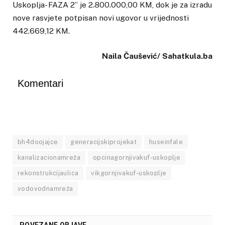
Uskoplja- FAZA 2” je 2.800.000,00 KM, dok je za izradu
nove rasvjete potpisan novi ugovor u vrijednosti
442.669,12 KM.
Naila Čaušević/ Sahatkula.ba
Komentari
bh4doojajce
generacijskiprojekat
huseinfale
kanalizacionamreža
opcinagornjivakuf-uskoplje
rekonstrukcijaulica
vikgornjivakuf-uskoplje
vodovodnamreža
POVEZANE OBJAVE