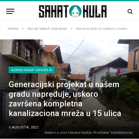
»
»
Home
Gornji Vakuf-Uskoplje
Generacijski projekat u našem gradu napreduje, uskoro završena kompletna kanalizaciona mreža u 15 ulica
GORNJI VAKUF-USKOPLJE
Generacijski projekat u našem
gradu napreduje, uskoro
završena kompletna
kanalizaciona mreža u 15 ulica
5 AUGUSTA, 2022
Radovi u ulici Hasana Kjafije Pruščaka/ Sahatkula.ba