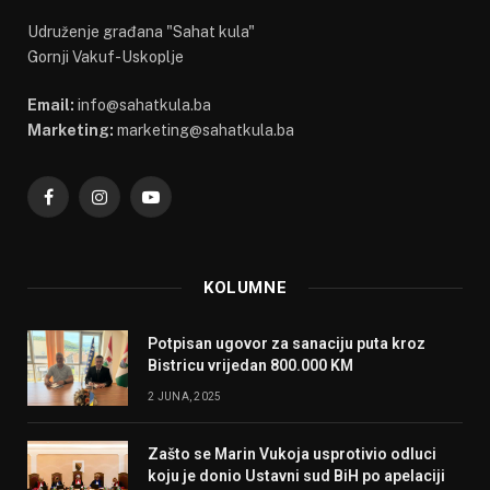
Udruženje građana "Sahat kula"
Gornji Vakuf-Uskoplje
Email:
info@sahatkula.ba
Marketing:
marketing@sahatkula.ba
Facebook
Instagram
YouTube
KOLUMNE
Potpisan ugovor za sanaciju puta kroz
Bistricu vrijedan 800.000 KM
2 JUNA, 2025
Zašto se Marin Vukoja usprotivio odluci
koju je donio Ustavni sud BiH po apelaciji