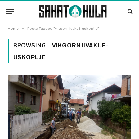
»
Home
Posts Tagged "vikgornjivakuf-uskoplje"
BROWSING:
VIKGORNJIVAKUF-
USKOPLJE