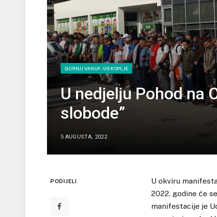
GORNJI VAKUF-USKOPLJE
U nedjelju Pohod na 
slobode”
5 AUGUSTA, 2022
U okviru manifesta
PODIJELI
2022. godine će se
manifestacije je U