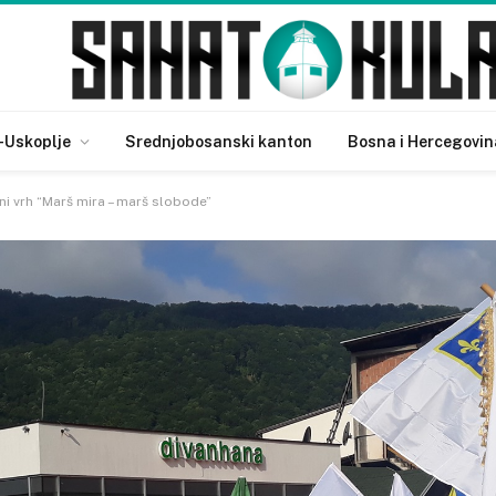
-Uskoplje
Srednjobosanski kanton
Bosna i Hercegovin
ni vrh “Marš mira – marš slobode”