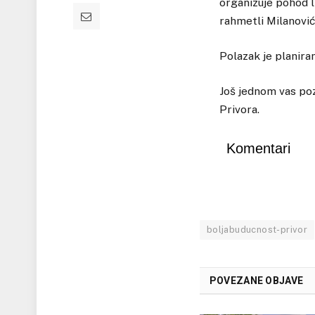
organizuje pohod l
rahmetli Milanović
Polazak je planira
Još jednom vas po
Privora.
Komentari
boljabuducnost-privor
POVEZANE OBJAVE