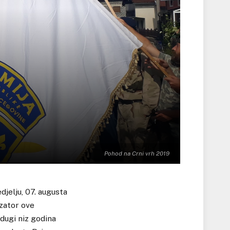
Pohod na Crni vrh 2019
djelju, 07. augusta
izator ove
dugi niz godina