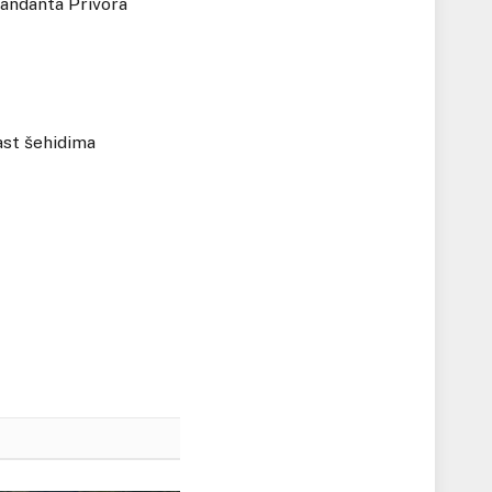
mandanta Privora
ast šehidima