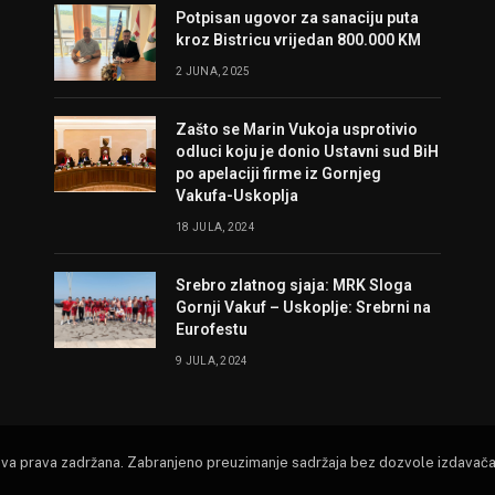
Potpisan ugovor za sanaciju puta
kroz Bistricu vrijedan 800.000 KM
2 JUNA, 2025
Zašto se Marin Vukoja usprotivio
odluci koju je donio Ustavni sud BiH
po apelaciji firme iz Gornjeg
Vakufa-Uskoplja
18 JULA, 2024
Srebro zlatnog sjaja: MRK Sloga
Gornji Vakuf – Uskoplje: Srebrni na
Eurofestu
9 JULA, 2024
Sva prava zadržana. Zabranjeno preuzimanje sadržaja bez dozvole izdavača