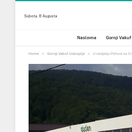
Subota, 8 Augusta
Naslovna
Gornji Vakuf
»
»
Home
Gornji Vakuf-Uskoplje
U nedjelju Pohod na Cr