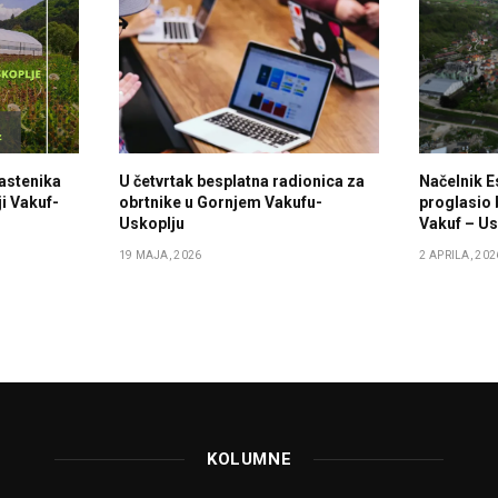
lastenika
U četvrtak besplatna radionica za
Načelnik E
i Vakuf-
obrtnike u Gornjem Vakufu-
proglasio 
Uskoplju
Vakuf – Us
19 MAJA, 2026
2 APRILA, 202
KOLUMNE