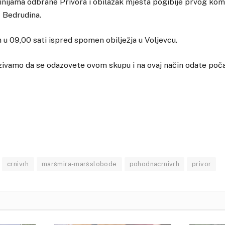
inijama odbrane Privora i obilazak mjesta pogibije prvog ko
 Bedrudina.
n u 09,00 sati ispred spomen obilježja u Voljevcu.
zivamo da se odazovete ovom skupu i na ovaj način odate poč
crnivrh
maršmira-maršslobode
pohodnacrnivrh
privor