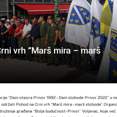
Crni vrh “Marš mira – marš
cije “Dani otpora Privor 1992 – Dani slobode Privor 2022” u ne
 održati Pohod na Crni vrh “Marš mira – marš slobode”. Organ
druženje građana “Bolja budućnost- Privor” Voljevac, koje već 