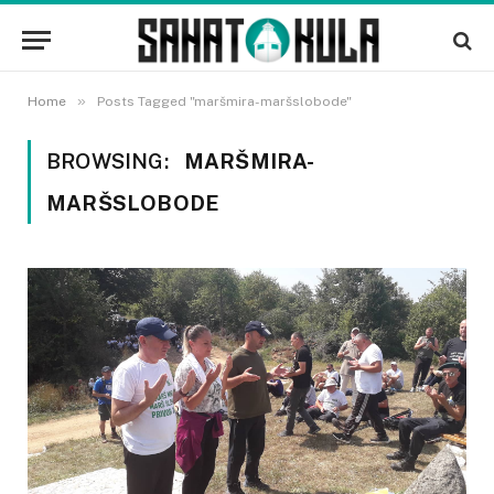
»
Home
Posts Tagged "maršmira-maršslobode"
BROWSING:
MARŠMIRA-
MARŠSLOBODE