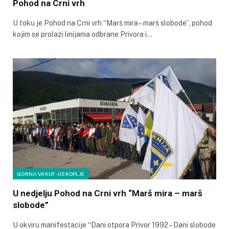
Pohod na Crni vrh
U toku je Pohod na Crni vrh “Marš mira – marš slobode”, pohod
kojim se prolazi linijama odbrane Privora i…
GORNJI VAKUF-USKOPLJE
U nedjelju Pohod na Crni vrh “Marš mira – marš
slobode”
U okviru manifestacije “Dani otpora Privor 1992 – Dani slobode