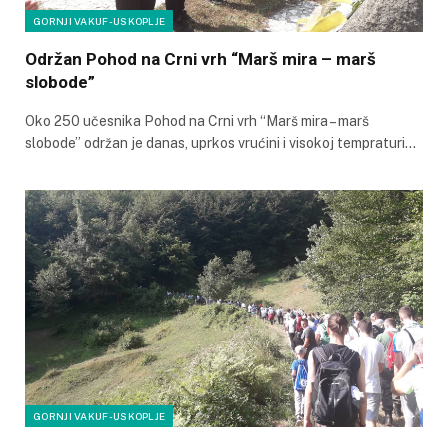
GORNJI VAKUF-USKOPLJE
Održan Pohod na Crni vrh “Marš mira – marš
slobode”
Oko 250 učesnika Pohod na Crni vrh “Marš mira – marš
slobode” održan je danas, uprkos vrućini i visokoj tempraturi…
GORNJI VAKUF-USKOPLJE