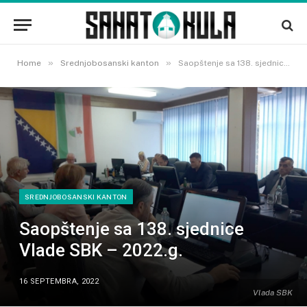
»
»
Home
Srednjobosanski kanton
Saopštenje sa 138. sjednice Vlade SBK – 2022.g.
SREDNJOBOSANSKI KANTON
Saopštenje sa 138. sjednice
Vlade SBK – 2022.g.
16 SEPTEMBRA, 2022
Vlada SBK