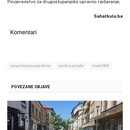
Povjerenstvo za drugostupanjsko upravno rješavanje.
Sahatkula.ba
Komentari
saopštenjesasjednice
sjednicavlade
vladaSBK
POVEZANE OBJAVE