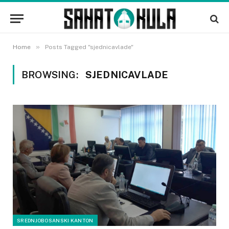
»
Home
Posts Tagged "sjednicavlade"
BROWSING:
SJEDNICAVLADE
SREDNJOBOSANSKI KANTON