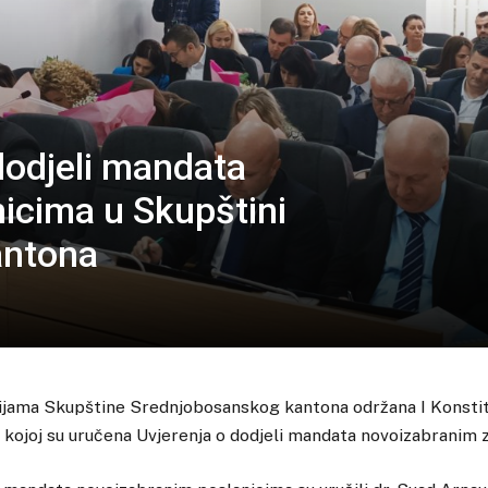
dodjeli mandata
icima u Skupštini
antona
rijama Skupštine Srednjobosanskog kantona održana I Konstit
kojoj su uručena Uvjerenja o dodjeli mandata novoizabranim 