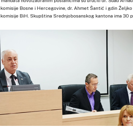
i mandata novoizabranim poslanicima su uručili dr. Suad Arnau
komisije Bosne i Hercegovine, dr. Ahmet Šantić i gdin Željko 
 komisije BiH. Skupština Srednjobosanskog kantona ima 30 p