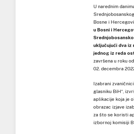
U narednim danima 
Srednjobosanskog 
Bosne i Hercegov
u Bosni i Hercego
Srednjobosanskog
uključujući dva iz
jednog iz reda os
završena u roku od
02. decembra 2022
Izabrani zvaničnic
glasniku BiH“, izv
aplikacije koja je
obrazac izjave iza
za što se koristi 
izbornoj komisiji B