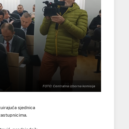
FOTO: Centralna izborna komisija
uirajuća sjednica
zastupnicima.