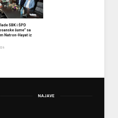
Vlade SBK i ŠPD
osanske šume” sa
m Natron-Hayat iz
026
NAJAVE