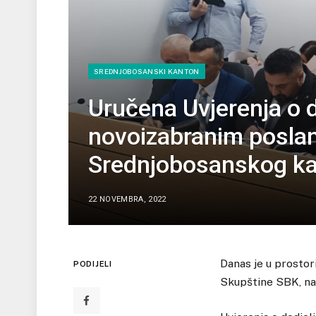
SREDNJOBOSANSKI KANTON
Uručena Uvjerenja o 
novoizabranim poslan
Srednjobosanskog k
22 NOVEMBRA, 2022
Danas je u prosto
PODIJELI
Skupštine SBK, na 