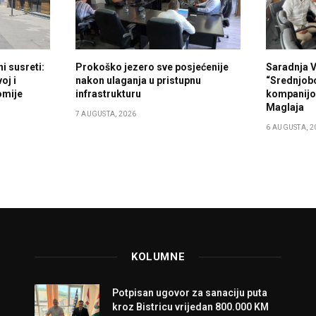
i susreti:
Prokoško jezero sve posjećenije
Saradnja 
oj i
nakon ulaganja u pristupnu
“Srednjob
omije
infrastrukturu
kompanijo
Maglaja
7 AUGUSTA, 2026
6 AUGUSTA, 2
KOLUMNE
Potpisan ugovor za sanaciju puta
kroz Bistricu vrijedan 800.000 KM