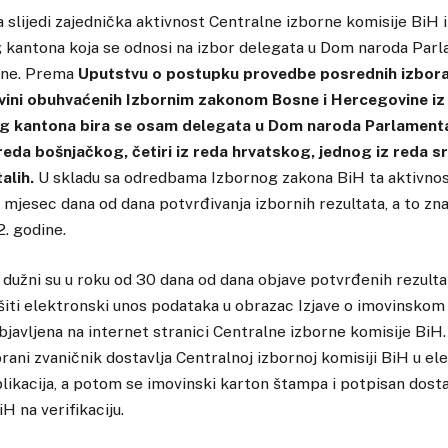
slijedi zajednička aktivnost Centralne izborne komisije BiH 
kantona koja se odnosi na izbor delegata u Dom naroda Parl
ine. Prema
Uputstvu o postupku provedbe posrednih izbora
vini obuhvaćenih Izbornim zakonom Bosne i Hercegovine iz
 kantona bira se osam delegata u Dom naroda Parlamenta 
 reda bošnjačkog, četiri iz reda hrvatskog, jednog iz reda 
talih.
U skladu sa odredbama Izbornog zakona BiH ta aktivnost
 mjesec dana od dana potvrđivanja izbornih rezultata, a to zna
. godine.
i dužni su u roku od 30 dana od dana objave potvrđenih rezul
ršiti elektronski unos podataka u obrazac Izjave o imovinsko
 objavljena na internet stranici Centralne izborne komisije BiH
brani zvaničnik dostavlja Centralnoj izbornoj komisiji BiH u el
aplikacija, a potom se imovinski karton štampa i potpisan dosta
iH na verifikaciju.