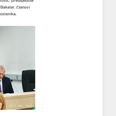
tović, predsjednik
Bakalar, članovi
oslanika.