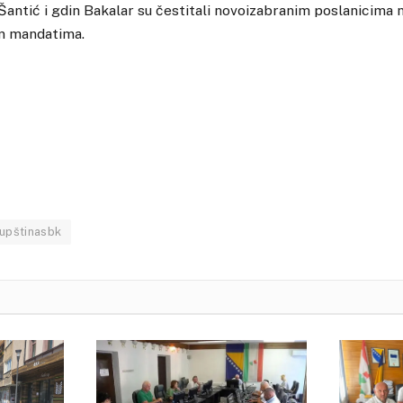
. Šantić i gdin Bakalar su čestitali novoizabranim poslanicima
im mandatima.
upštinasbk