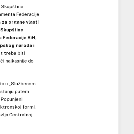
i Skupštine
amenta Federacije
 za organe vlasti
 Skupštine
Federacije BiH,
srpskog naroda i
 treba biti
či najkasnije do
tata u „Službenom
m stanju putem
. Popunjeni
ektronskoj formi,
vlja Centralnoj