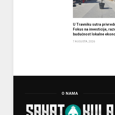
U Travniku sutra privredn
Fokus na investicije, razv
budućnost lokalne ekon
7 AUGUSTA, 2026
O NAMA