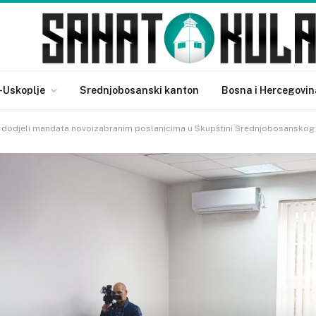
-Uskoplje
Srednjobosanski kanton
Bosna i Hercegovin
o dodjeli mandata novoizabranim poslanicima u Skupštini Srednjobosanskog