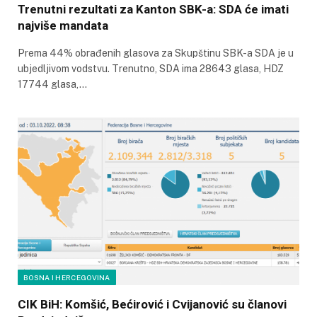
Trenutni rezultati za Kanton SBK-a: SDA će imati
najviše mandata
Prema 44% obrađenih glasova za Skupštinu SBK-a SDA je u
ubjedljivom vodstvu. Trenutno, SDA ima 28643 glasa, HDZ
17744 glasa,…
BOSNA I HERCEGOVINA
CIK BiH: Komšić, Bećirović i Cvijanović su članovi