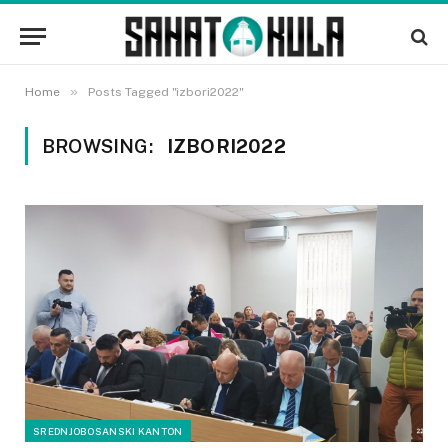
»
Home
Posts Tagged "izbori2022"
BROWSING:
IZBORI2022
SREDNJOBOSANSKI KANTON