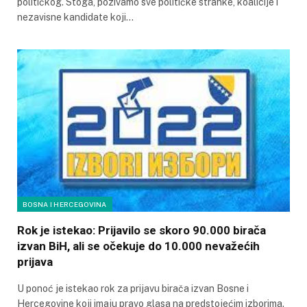
političkog. Stoga, pozivamo sve političke stranke, koalicije i
nezavisne kandidate koji…
BOSNA I HERCEGOVINA
Rok je istekao: Prijavilo se skoro 90.000 birača
izvan BiH, ali se očekuje do 10.000 nevažećih
prijava
U ponoć je istekao rok za prijavu birača izvan Bosne i
Hercegovine koji imaju pravo glasa na predstojećim izborima.