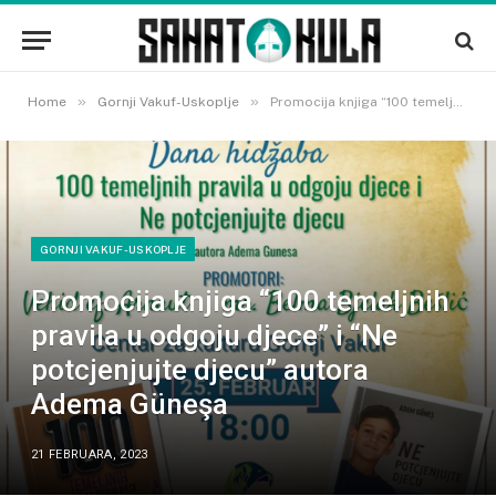
»
»
Home
Gornji Vakuf-Uskoplje
Promocija knjiga “100 temeljnih pravila u odgoju djece” i “Ne potcjenjujte djecu” autora Adema Güneşa
GORNJI VAKUF-USKOPLJE
Promocija knjiga “100 temeljnih
pravila u odgoju djece” i “Ne
potcjenjujte djecu” autora
Adema Güneşa
21 FEBRUARA, 2023