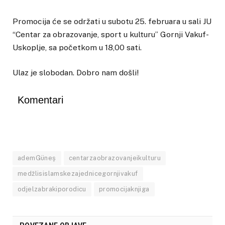
Promocija će se održati u subotu 25. februara u sali JU
“Centar za obrazovanje, sport u kulturu” Gornji Vakuf-
Uskoplje, sa početkom u 18,00 sati.
Ulaz je slobodan. Dobro nam došli!
Komentari
ademGüneş
centarzaobrazovanjeikulturu
medžlisislamskezajednicegornjivakuf
odjelzabrakiporodicu
promocijaknjiga