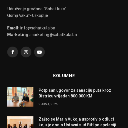
Udruženje građana "Sahat kula"
Gornji Vakuf-Uskoplje
Email:
info@sahatkula.ba
Marketing:
marketing@sahatkula.ba
Facebook
Instagram
YouTube
KOLUMNE
Potpisan ugovor za sanaciju puta kroz
Bistricu vrijedan 800.000 KM
2 JUNA, 2025
Zašto se Marin Vukoja usprotivio odluci
koju je donio Ustavni sud BiH po apelaciji