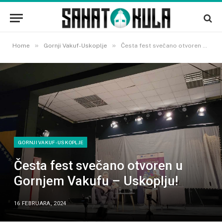
»
»
Home
Gornji Vakuf-Uskoplje
Česta fest svečano otvoren u Gornjem Vakufu – Uskoplju!
GORNJI VAKUF-USKOPLJE
Česta fest svečano otvoren u
Gornjem Vakufu – Uskoplju!
16 FEBRUARA, 2024