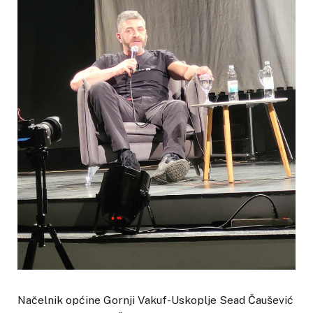
Načelnik općine Gornji Vakuf-Uskoplje Sead Čaušević