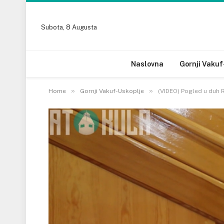
Subota, 8 Augusta
Naslovna
Gornji Vakuf
»
»
Home
Gornji Vakuf-Uskoplje
(VIDEO) Pogled u duh 