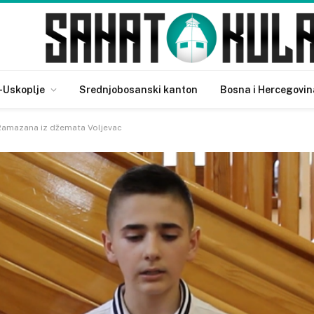
-Uskoplje
Srednjobosanski kanton
Bosna i Hercegovin
Ramazana iz džemata Voljevac