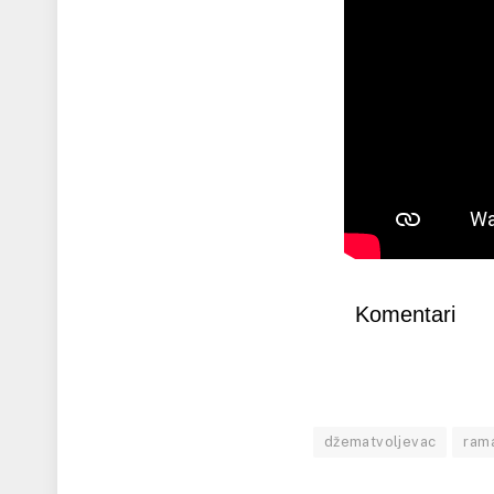
Komentari
džematvoljevac
ram