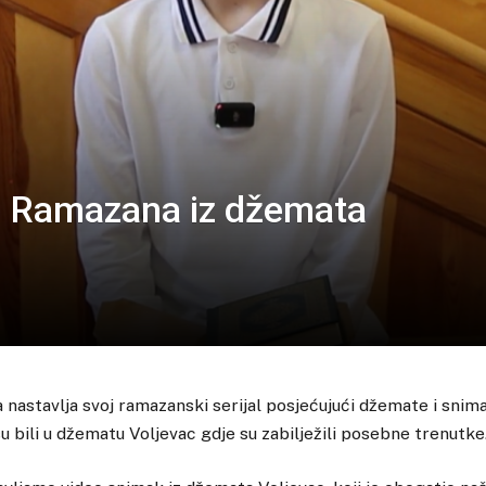
h Ramazana iz džemata
 nastavlja svoj ramazanski serijal posjećujući džemate i sni
 bili u džematu Voljevac gdje su zabilježili posebne trenutke