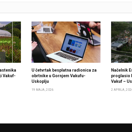
lastenika
U četvrtak besplatna radionica za
Načelnik E
i Vakuf-
obrtnike u Gornjem Vakufu-
proglasio 
Uskoplju
Vakuf – Us
19 MAJA, 2026
2 APRILA, 202