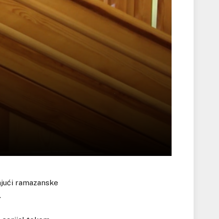
majući ramazanske
.