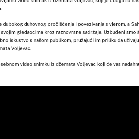
ljamo video snimak iz džemata Voljevac, koji je obogatio naš
.
 dubokog duhovnog pročišćenja i povezivanja s vjerom, a Sah
e svojim gledaocima kroz raznovrsne sadržaje. Uzbuđeni smo
bno iskustvo s našom publikom, pružajući im priliku da uživaju
emata Voljevac.
sebnom video snimku iz džemata Voljevac koji će vas nadahnut