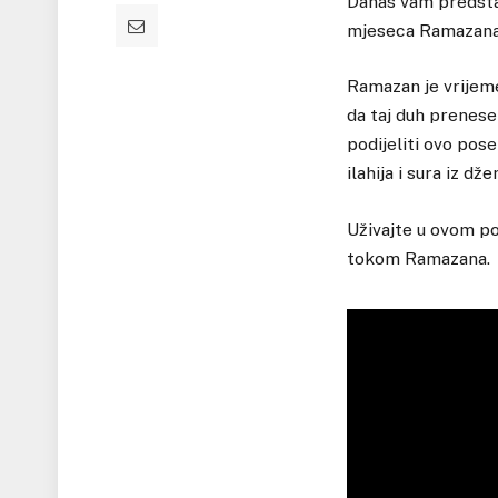
Danas vam predstav
mjeseca Ramazana
Ramazan je vrijeme
da taj duh prenes
podijeliti ovo pose
ilahija i sura iz dž
Uživajte u ovom po
tokom Ramazana.