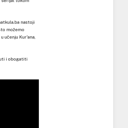
 serijal tokom
atkula.ba nastoji
 što možemo
 u učenju Kur'ana,
i i obogatiti