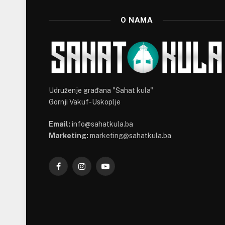
O NAMA
Udruženje građana "Sahat kula"
Gornji Vakuf-Uskoplje
Email:
info@sahatkula.ba
Marketing:
marketing@sahatkula.ba
Facebook
Instagram
YouTube