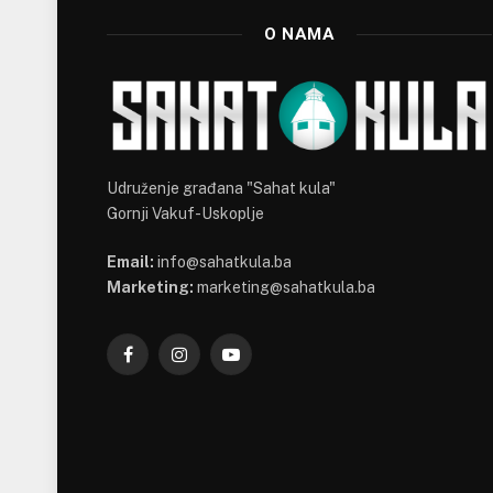
O NAMA
Udruženje građana "Sahat kula"
Gornji Vakuf-Uskoplje
Email:
info@sahatkula.ba
Marketing:
marketing@sahatkula.ba
Facebook
Instagram
YouTube