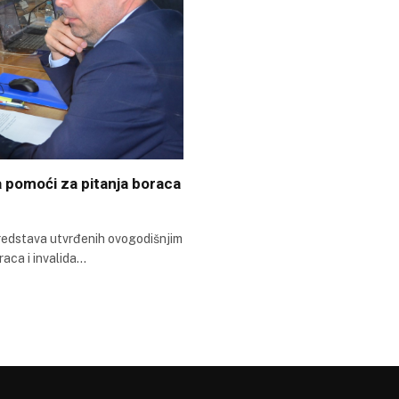
 pomoći za pitanja boraca
redstava utvrđenih ovogodišnjim
aca i invalida…