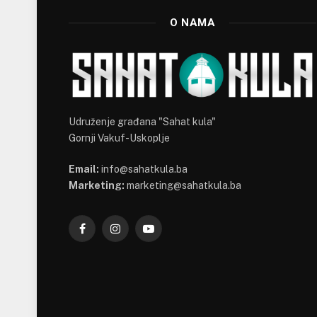
O NAMA
Udruženje građana "Sahat kula"
Gornji Vakuf-Uskoplje
Email:
info@sahatkula.ba
Marketing:
marketing@sahatkula.ba
Facebook
Instagram
YouTube