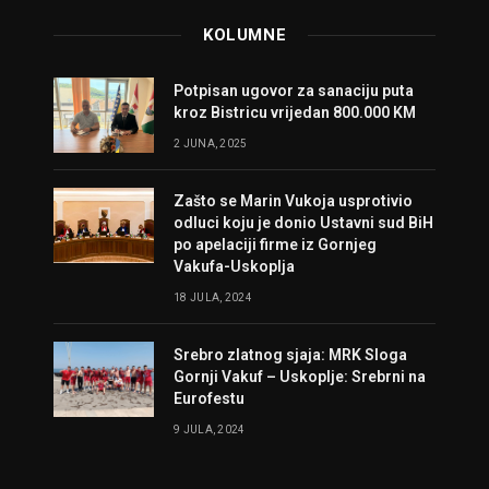
KOLUMNE
Potpisan ugovor za sanaciju puta
kroz Bistricu vrijedan 800.000 KM
2 JUNA, 2025
Zašto se Marin Vukoja usprotivio
odluci koju je donio Ustavni sud BiH
po apelaciji firme iz Gornjeg
Vakufa-Uskoplja
18 JULA, 2024
Srebro zlatnog sjaja: MRK Sloga
Gornji Vakuf – Uskoplje: Srebrni na
Eurofestu
9 JULA, 2024