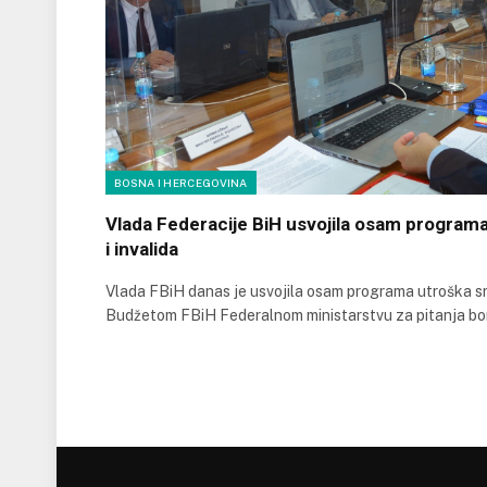
BOSNA I HERCEGOVINA
Vlada Federacije BiH usvojila osam programa
i invalida
Vlada FBiH danas je usvojila osam programa utroška s
Budžetom FBiH Federalnom ministarstvu za pitanja bor