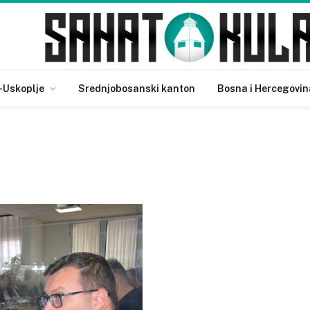
-Uskoplje
Srednjobosanski kanton
Bosna i Hercegovin