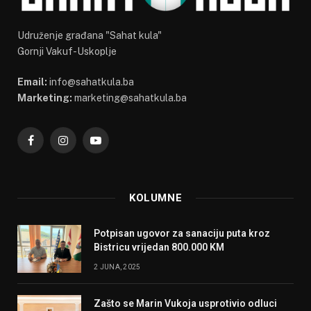
Udruženje građana "Sahat kula"
Gornji Vakuf-Uskoplje
Email:
info@sahatkula.ba
Marketing:
marketing@sahatkula.ba
Facebook
Instagram
YouTube
KOLUMNE
Potpisan ugovor za sanaciju puta kroz
Bistricu vrijedan 800.000 KM
2 JUNA, 2025
Zašto se Marin Vukoja usprotivio odluci