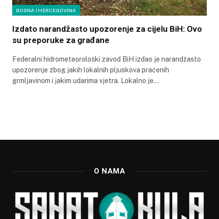
BOSNA I HERCEGOVINA
Izdato narandžasto upozorenje za cijelu BiH: Ovo
su preporuke za građane
Federalni hidrometeorološki zavod BiH izdao je narandžasto
upozorenje zbog jakih lokalnih pljuskova praćenih
grmljavinom i jakim udarima vjetra. Lokalno je…
O NAMA