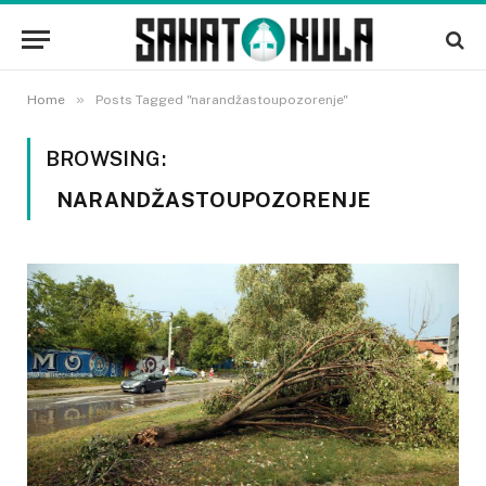
»
Home
Posts Tagged "narandžastoupozorenje"
BROWSING:
NARANDŽASTOUPOZORENJE