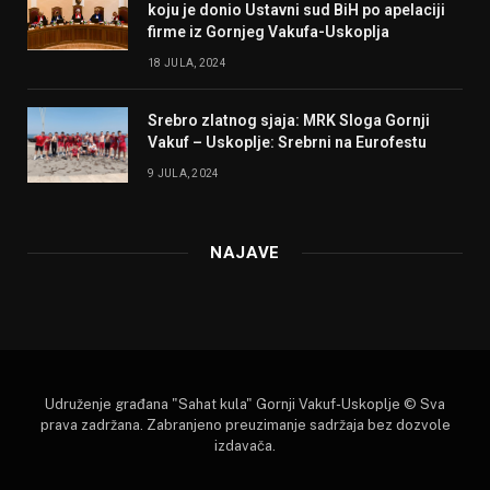
koju je donio Ustavni sud BiH po apelaciji
firme iz Gornjeg Vakufa-Uskoplja
18 JULA, 2024
Srebro zlatnog sjaja: MRK Sloga Gornji
Vakuf – Uskoplje: Srebrni na Eurofestu
9 JULA, 2024
NAJAVE
Udruženje građana "Sahat kula" Gornji Vakuf-Uskoplje © Sva
prava zadržana. Zabranjeno preuzimanje sadržaja bez dozvole
izdavača.