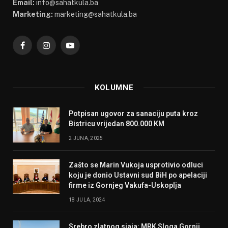
Email:
info@sahatkula.ba
Marketing:
marketing@sahatkula.ba
Facebook
Instagram
YouTube
KOLUMNE
Potpisan ugovor za sanaciju puta kroz
Bistricu vrijedan 800.000 KM
2 JUNA, 2025
Zašto se Marin Vukoja usprotivio odluci
koju je donio Ustavni sud BiH po apelaciji
firme iz Gornjeg Vakufa-Uskoplja
18 JULA, 2024
Srebro zlatnog sjaja: MRK Sloga Gornji