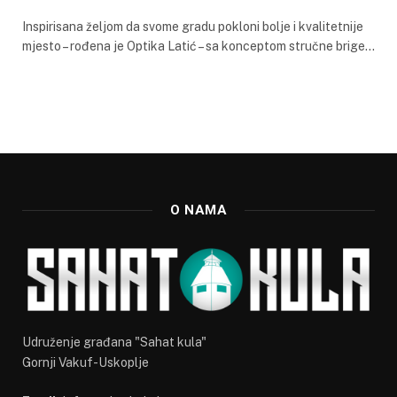
Inspirisana željom da svome gradu pokloni bolje i kvalitetnije
mjesto – rođena je Optika Latić – sa konceptom stručne brige…
O NAMA
Udruženje građana "Sahat kula"
Gornji Vakuf-Uskoplje