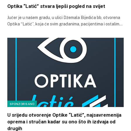
Optika “Latić” stvara ljepši pogled na svijet
Jučer je u našem gradu, u ulici Džemala Bijedića bb, otvorena
Optika “Latić”, koja će svim građanima, pacijentima i ostalim…
SPONZORISANO
U srijedu otvorenje Optike “Latić”, najsavremenija
oprema i stručan kadar su ono što ih izdvaja od
drugih