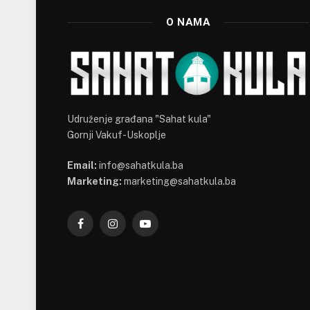
O NAMA
Udruženje građana "Sahat kula"
Gornji Vakuf-Uskoplje
Email:
info@sahatkula.ba
Marketing:
marketing@sahatkula.ba
Facebook
Instagram
YouTube