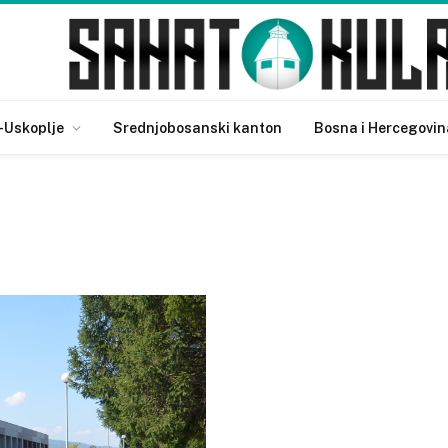
-Uskoplje
Srednjobosanski kanton
Bosna i Hercegovin