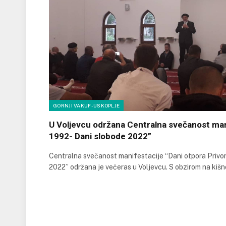
GORNJI VAKUF-USKOPLJE
U Voljevcu održana Centralna svečanost man
1992- Dani slobode 2022”
Centralna svečanost manifestacije “Dani otpora Privor
2022” održana je večeras u Voljevcu. S obzirom na kiš