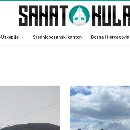
-Uskoplje
Srednjobosanski kanton
Bosna i Hercegovin