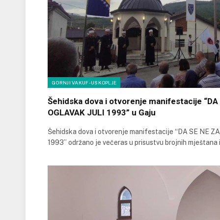
GORNJI VAKUF-USKOPLJE
Šehidska dova i otvorenje manifestacije “D
OGLAVAK JULI 1993” u Gaju
Šehidska dova i otvorenje manifestacije “DA SE NE
1993” održano je večeras u prisustvu brojnih mještana 