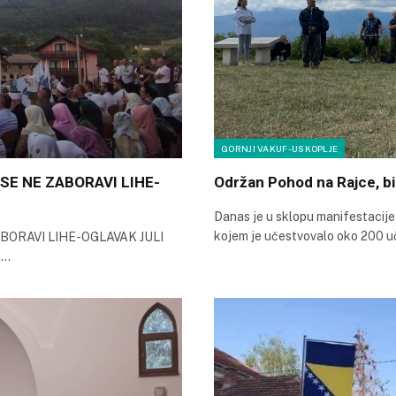
GORNJI VAKUF-USKOPLJE
A SE NE ZABORAVI LIHE-
Održan Pohod na Rajce, bi
Danas je u sklopu manifestacije
kojem je učestvovalo oko 200 
 ZABORAVI LIHE-OGLAVAK JULI
i…