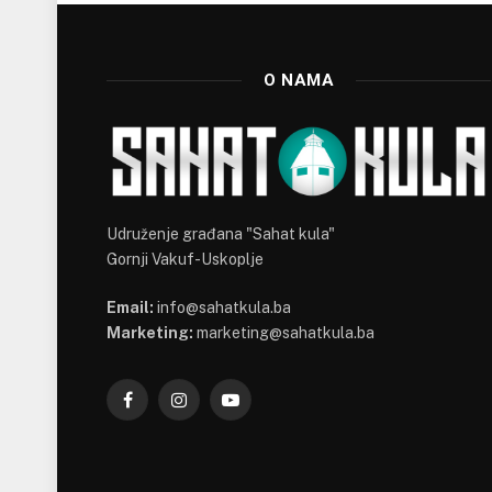
O NAMA
Udruženje građana "Sahat kula"
Gornji Vakuf-Uskoplje
Email:
info@sahatkula.ba
Marketing:
marketing@sahatkula.ba
Facebook
Instagram
YouTube