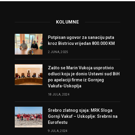
KOLUMNE
Potpisan ugovor za sanaciju puta
kroz Bistricu vrijedan 800.000 KM
2 JUNA, 2025
Zašto se Marin Vukoja usprotivio
odluci koju je donio Ustavni sud BiH
po apelaciji firme iz Gornjeg
Vakufa-Uskoplja
18 JULA, 2024
Srebro zlatnog sjaja: MRK Sloga
Gornji Vakuf – Uskoplje: Srebrni na
Eurofestu
9 JULA, 2024