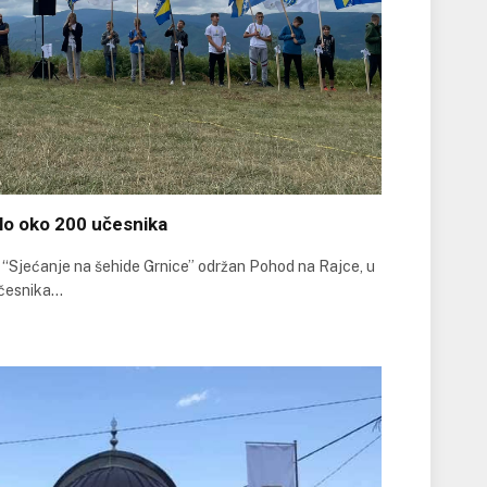
lo oko 200 učesnika
 “Sjećanje na šehide Grnice” održan Pohod na Rajce, u
učesnika…