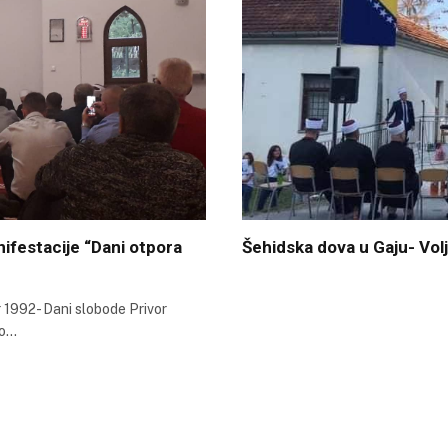
ifestacije “Dani otpora
Šehidska dova u Gaju- Vol
 1992- Dani slobode Privor
no…