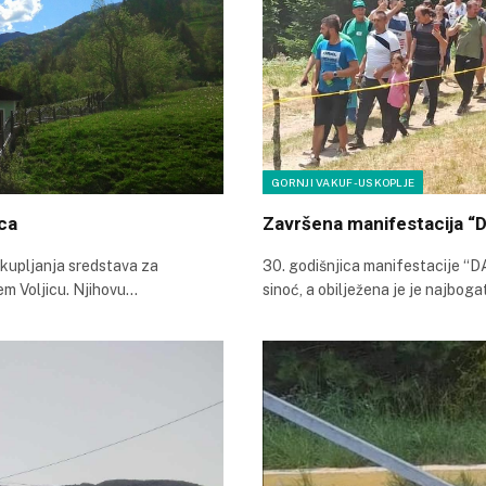
GORNJI VAKUF-USKOPLJE
ca
Završena manifestacija 
skupljanja sredstava za
30. godišnjica manifestacije 
em Voljicu. Njihovu…
sinoć, a obilježena je je najbog