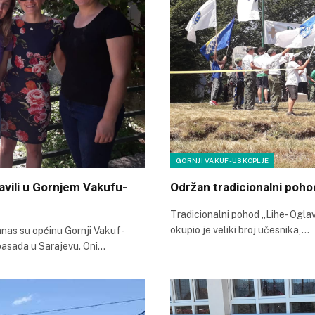
GORNJI VAKUF-USKOPLJE
vili u Gornjem Vakufu-
Održan tradicionalni poho
Tradicionalni pohod „Lihe- Oglav
okupio je veliki broj učesnika,…
anas su općinu Gornji Vakuf-
basada u Sarajevu. Oni…