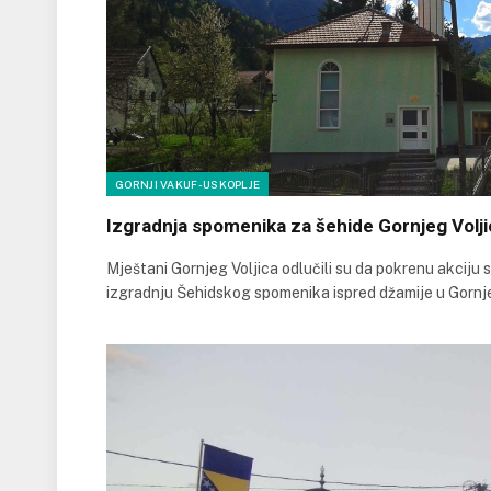
GORNJI VAKUF-USKOPLJE
Izgradnja spomenika za šehide Gornjeg Volji
Mještani Gornjeg Voljica odlučili su da pokrenu akciju 
izgradnju Šehidskog spomenika ispred džamije u Gornj