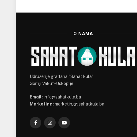
O NAMA
Udruženje građana "Sahat kula"
Gornji Vakuf-Uskoplje
Email:
info@sahatkula.ba
Marketing:
marketing@sahatkula.ba
Facebook
Instagram
YouTube