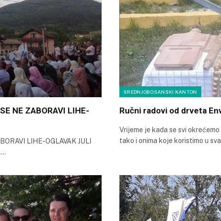
SREDNJOBOSANSKI KANTON
A SE NE ZABORAVI LIHE-
Ručni radovi od drveta En
Vrijeme je kada se svi okrećemo 
tako i onima koje koristimo u s
 ZABORAVI LIHE-OGLAVAK JULI
i…