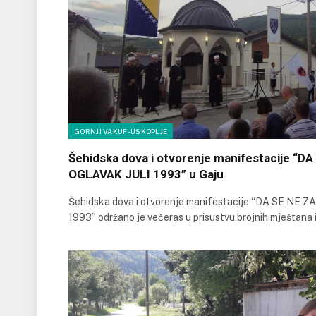
GORNJI VAKUF-USKOPLJE
Šehidska dova i otvorenje manifestacije “D
OGLAVAK JULI 1993” u Gaju
Šehidska dova i otvorenje manifestacije “DA SE NE
1993” održano je večeras u prisustvu brojnih mještana 