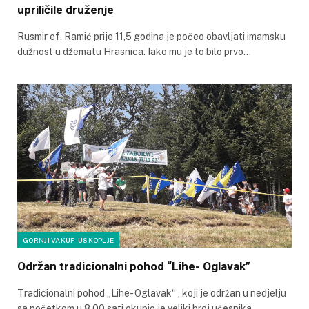
upriličile druženje
Rusmir ef. Ramić prije 11,5 godina je počeo obavljati imamsku
dužnost u džematu Hrasnica. Iako mu je to bilo prvo…
GORNJI VAKUF-USKOPLJE
Održan tradicionalni pohod “Lihe- Oglavak”
Tradicionalni pohod „Lihe- Oglavak“ , koji je održan u nedjelju
sa početkom u 8,00 sati okupio je veliki broj učesnika,…