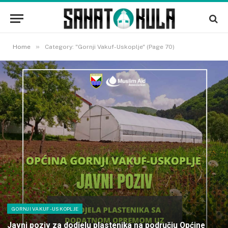
»
Home
Category: "Gornji Vakuf-Uskoplje" (Page 70)
GORNJI VAKUF-USKOPLJE
Javni poziv za dodjelu plastenika na području Općine