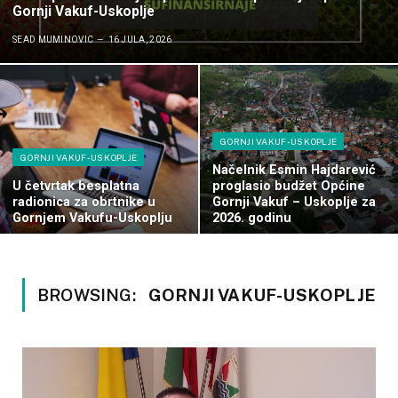
Gornji Vakuf-Uskoplje
SEAD MUMINOVIC
16 JULA, 2026
GORNJI VAKUF-USKOPLJE
GORNJI VAKUF-USKOPLJE
Načelnik Esmin Hajdarević
U četvrtak besplatna
proglasio budžet Općine
radionica za obrtnike u
Gornji Vakuf – Uskoplje za
Gornjem Vakufu-Uskoplju
2026. godinu
BROWSING:
GORNJI VAKUF-USKOPLJE