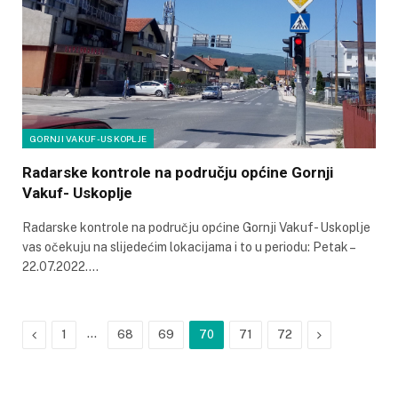
GORNJI VAKUF-USKOPLJE
Radarske kontrole na području općine Gornji
Vakuf- Uskoplje
Radarske kontrole na području općine Gornji Vakuf- Uskoplje
vas očekuju na slijedećim lokacijama i to u periodu: Petak –
22.07.2022.…
Previous
…
Next
1
68
69
70
71
72