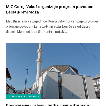
MIZ Gornji Vakuf organizuje program povodom
Lejletu-l-mi'radža
Medžlis islamske zajednice Gornji Vakuf organizuje prigodan
program povodom Lejletu-l-mi'radža, koji će se održati u
džamiji Mehmed-beg Stočanin u petak,…
GORNJI VAKUF-USKOPLJE
Dogovaranje u islamu, hutba imama džemata