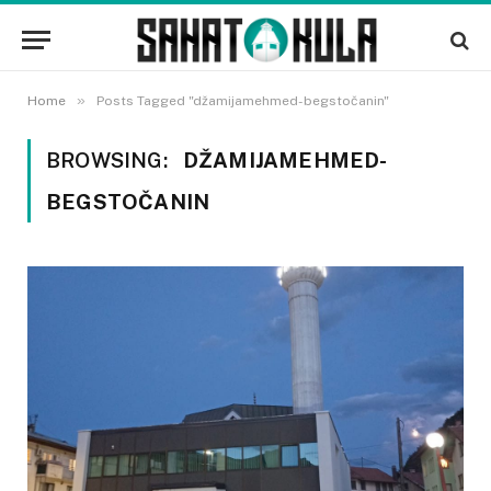
»
Home
Posts Tagged "džamijamehmed-begstočanin"
BROWSING:
DŽAMIJAMEHMED-
BEGSTOČANIN