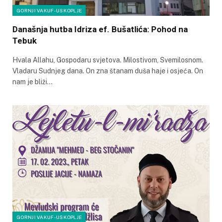
GORNJI VAKUF-USKOPLJE
Današnja hutba Idriza ef. Bušatlića: Pohod na
Tebuk
Hvala Allahu, Gospodaru svjetova. Milostivom, Svemilosnom.
Vladaru Sudnjeg dana. On zna štanam duša haje i osjeća. On
nam je bliži…
GORNJI VAKUF-USKOPLJE