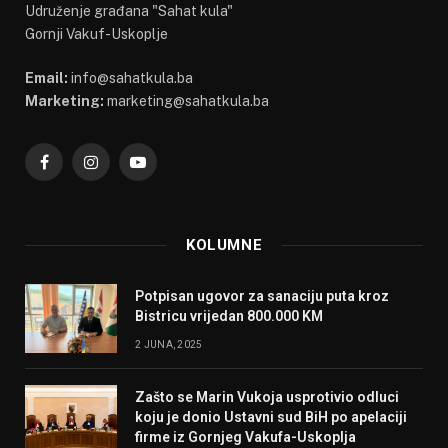
Udruženje građana "Sahat kula"
Gornji Vakuf-Uskoplje
Email:
info@sahatkula.ba
Marketing:
marketing@sahatkula.ba
Facebook
Instagram
YouTube
KOLUMNE
Potpisan ugovor za sanaciju puta kroz
Bistricu vrijedan 800.000 KM
2 JUNA, 2025
Zašto se Marin Vukoja usprotivio odluci
koju je donio Ustavni sud BiH po apelaciji
firme iz Gornjeg Vakufa-Uskoplja