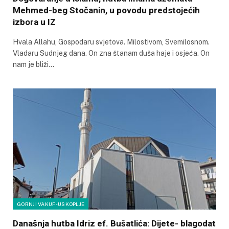
Mehmed-beg Stočanin, u povodu predstojećih
izbora u IZ
Hvala Allahu, Gospodaru svjetova. Milostivom, Svemilosnom.
Vladaru Sudnjeg dana. On zna štanam duša haje i osjeća. On
nam je bliži…
GORNJI VAKUF-USKOPLJE
Današnja hutba Idriz ef. Bušatlića: Dijete- blagodat