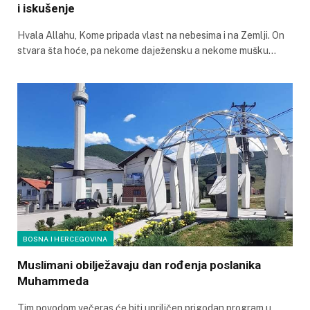
i iskušenje
Hvala Allahu, Kome pripada vlast na nebesima i na Zemlji. On
stvara šta hoće, pa nekome daježensku a nekome mušku…
BOSNA I HERCEGOVINA
Muslimani obilježavaju dan rođenja poslanika
Muhammeda
Tim povodom večeras će biti upriličen prigodan program u