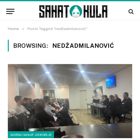
»
Home
Posts Tagged "nedžadmilanović"
BROWSING:
NEDŽADMILANOVIĆ
GORNJI VAKUF-USKOPLJE