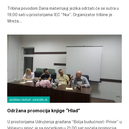
Tribina povodom Dana maternjeg jezika održati će se sutra u
19,00 sati u prostorijama IEC “Nur”. Organizator tribine je
Mreža…
GORNJI VAKUF-USKOPLJE
Održana promocija knjige “Hlad”
U prostorijama Udruženja građana “Bolja budućnost- Privor” u
Voljevcu sinoć je sa početkom u 21,00 sat počela promocija