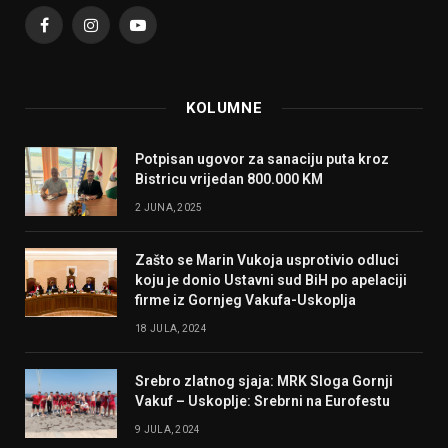
Facebook
Instagram
YouTube
KOLUMNE
Potpisan ugovor za sanaciju puta kroz
Bistricu vrijedan 800.000 KM
2 JUNA, 2025
Zašto se Marin Vukoja usprotivio odluci
koju je donio Ustavni sud BiH po apelaciji
firme iz Gornjeg Vakufa-Uskoplja
18 JULA, 2024
Srebro zlatnog sjaja: MRK Sloga Gornji
Vakuf – Uskoplje: Srebrni na Eurofestu
9 JULA, 2024