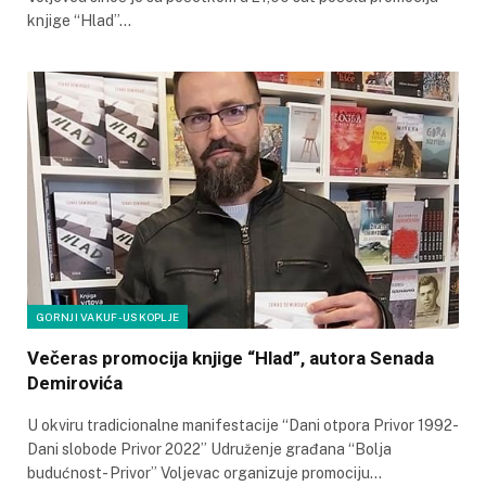
knjige “Hlad”…
GORNJI VAKUF-USKOPLJE
Večeras promocija knjige “Hlad”, autora Senada
Demirovića
U okviru tradicionalne manifestacije “Dani otpora Privor 1992-
Dani slobode Privor 2022” Udruženje građana “Bolja
budućnost- Privor” Voljevac organizuje promociju…