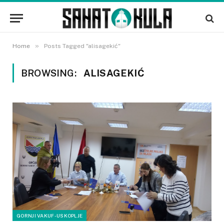
»
Home
Posts Tagged "alisagekić"
BROWSING:
ALISAGEKIĆ
GORNJI VAKUF-USKOPLJE