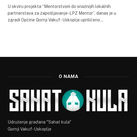
U okviru projekta “Mentorstvom do snažnijih lokalnih
partnerstava za zapošljavanje-LPZ Mentor”, danas je u
zgradi Općine Gornji Vakuf- Uskoplje upriličeno…
O NAMA
Udruženje građana "Sahat kula"
Gornji Vakuf-Uskoplje