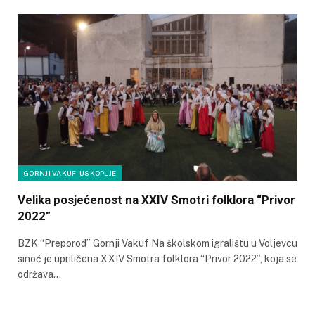
GORNJI VAKUF-USKOPLJE
Velika posjećenost na XXIV Smotri folklora “Privor
2022”
BZK “Preporod” Gornji Vakuf Na školskom igralištu u Voljevcu
sinoć je upriličena XXIV Smotra folklora “Privor 2022”, koja se
održava…