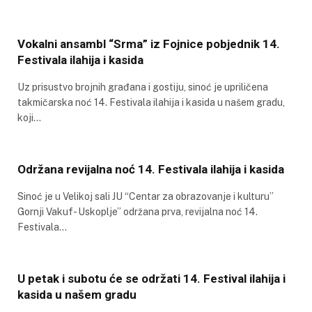
Vokalni ansambl “Srma” iz Fojnice pobjednik 14.
Festivala ilahija i kasida
Uz prisustvo brojnih građana i gostiju, sinoć je upriličena
takmičarska noć 14. Festivala ilahija i kasida u našem gradu,
koji…
Održana revijalna noć 14. Festivala ilahija i kasida
Sinoć je u Velikoj sali JU “Centar za obrazovanje i kulturu”
Gornji Vakuf- Uskoplje” održana prva, revijalna noć 14.
Festivala…
U petak i subotu će se održati 14. Festival ilahija i
kasida u našem gradu