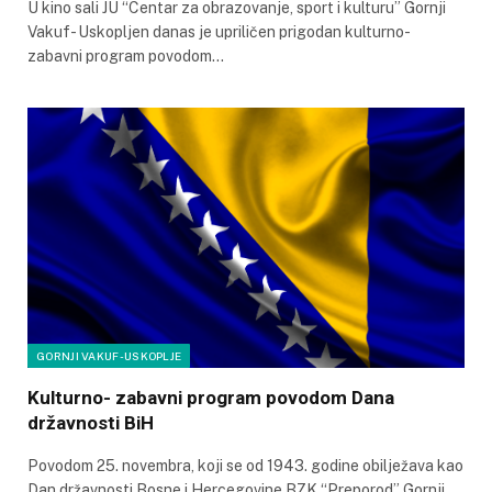
U kino sali JU “Centar za obrazovanje, sport i kulturu” Gornji
Vakuf- Uskopljen danas je upriličen prigodan kulturno-
zabavni program povodom…
GORNJI VAKUF-USKOPLJE
Kulturno- zabavni program povodom Dana
državnosti BiH
Povodom 25. novembra, koji se od 1943. godine obilježava kao
Dan državnosti Bosne i Hercegovine BZK “Preporod” Gornji