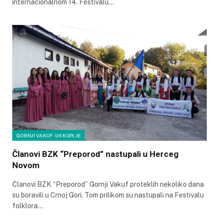
internacionalnom 14. Festivalu…
GORNJI VAKUF-USKOPLJE
Članovi BZK “Preporod” nastupali u Herceg
Novom
Članovi BZK “Preporod” Gornji Vakuf proteklih nekoliko dana
su boravili u Crnoj Gori. Tom prilikom su nastupali na Festivalu
folklora…