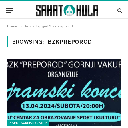
»
Home
Posts Tagged "bzkpreporod"
BROWSING:
BZKPREPOROD
GORNJI VAKUF-USKOPLJE