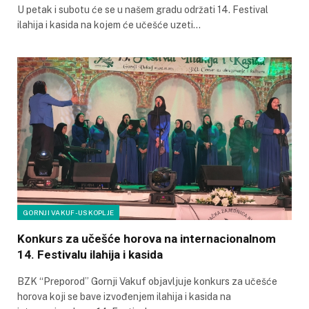
U petak i subotu će se u našem gradu održati 14. Festival
ilahija i kasida na kojem će učešće uzeti…
GORNJI VAKUF-USKOPLJE
Konkurs za učešće horova na internacionalnom
14. Festivalu ilahija i kasida
BZK “Preporod” Gornji Vakuf objavljuje konkurs za učešće
horova koji se bave izvođenjem ilahija i kasida na