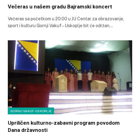
Večeras u našem gradu Bajramski koncert
Večeras sa početkom u 20:00 u JU Centar za obrazovanje,
sport i kulturu Gornji Vakuf – Uskoplje bit će održan…
GORNJI VAKUF-USKOPLJE
Upriličen kulturno-zabavni program povodom
Dana državnosti