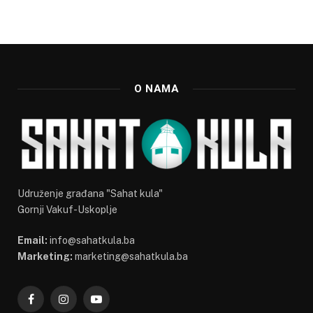
O NAMA
Udruženje građana "Sahat kula"
Gornji Vakuf-Uskoplje
Email:
info@sahatkula.ba
Marketing:
marketing@sahatkula.ba
Facebook
Instagram
YouTube