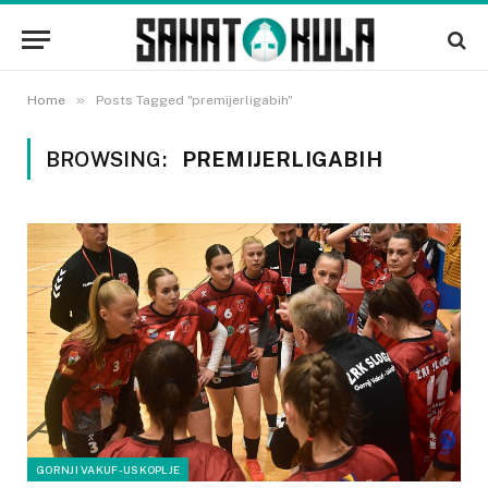
»
Home
Posts Tagged "premijerligabih"
BROWSING:
PREMIJERLIGABIH
GORNJI VAKUF-USKOPLJE