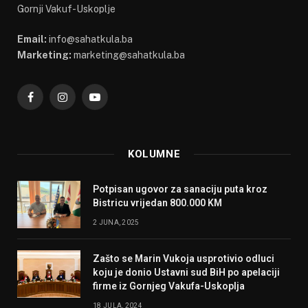
Gornji Vakuf-Uskoplje
Email:
info@sahatkula.ba
Marketing:
marketing@sahatkula.ba
Facebook
Instagram
YouTube
KOLUMNE
Potpisan ugovor za sanaciju puta kroz
Bistricu vrijedan 800.000 KM
2 JUNA, 2025
Zašto se Marin Vukoja usprotivio odluci
koju je donio Ustavni sud BiH po apelaciji
firme iz Gornjeg Vakufa-Uskoplja
18 JULA, 2024