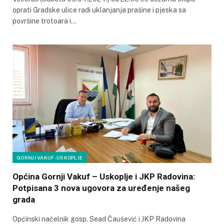
oprati Gradske ulice radi uklanjanja prašine i pjeska sa
površine trotoara i…
GORNJI VAKUF-USKOPLJE
Općina Gornji Vakuf – Uskoplje i JKP Radovina:
Potpisana 3 nova ugovora za uređenje našeg
grada
Općinski načelnik gosp. Sead Čaušević i JKP Radovina