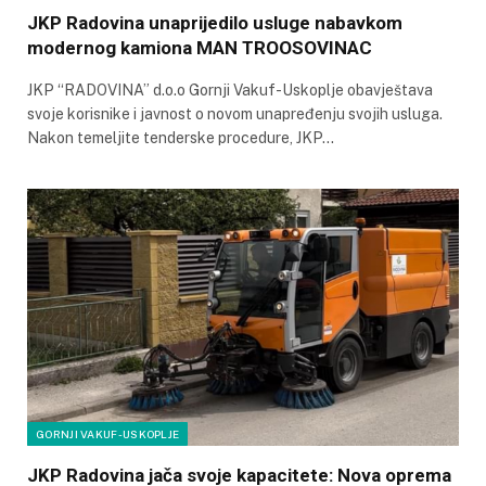
JKP Radovina unaprijedilo usluge nabavkom
modernog kamiona MAN TROOSOVINAC
JKP “RADOVINA” d.o.o Gornji Vakuf-Uskoplje obavještava
svoje korisnike i javnost o novom unapređenju svojih usluga.
Nakon temeljite tenderske procedure, JKP…
GORNJI VAKUF-USKOPLJE
JKP Radovina jača svoje kapacitete: Nova oprema