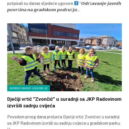
potpisali su danas sljedeće ugovore
“𝙊𝙙𝙧ž𝙖𝙫𝙖𝙣𝙟𝙚 𝙟𝙖𝙫𝙣𝙞𝙝
𝙥𝙤𝙫𝙧š𝙞𝙣𝙖 𝙣𝙖 𝙜𝙧𝙖𝙙𝙨𝙠𝙤𝙢 𝙥𝙤𝙙𝙧𝙪č𝙟𝙪…
GORNJI VAKUF-USKOPLJE
Dječiji vrtić ”Zvončić” u suradnji sa JKP Radovinom
izvršili sadnju cvijeća
Povodom prvog dana proljeća Dječiji vrtić Zvončoć u suradnji
sa JKP Radovinom izvršili su sadnju cvijeća u gradskom parku.